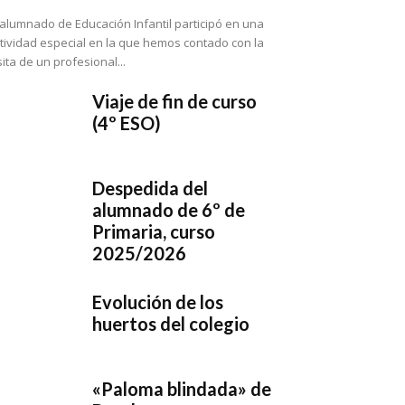
 alumnado de Educación Infantil participó en una
tividad especial en la que hemos contado con la
sita de un profesional...
Viaje de fin de curso
(4º ESO)
Despedida del
alumnado de 6º de
Primaria, curso
2025/2026
Evolución de los
huertos del colegio
«Paloma blindada» de