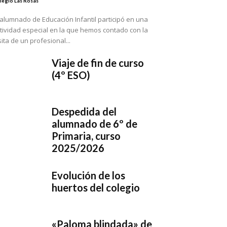
legio Las Rosas
 alumnado de Educación Infantil participó en una
tividad especial en la que hemos contado con la
sita de un profesional...
Viaje de fin de curso
(4º ESO)
Despedida del
alumnado de 6º de
Primaria, curso
2025/2026
Evolución de los
huertos del colegio
«Paloma blindada» de