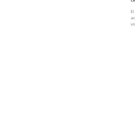
Co
El
ac
vi