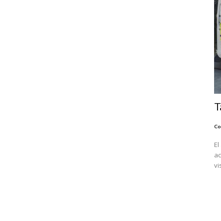
T
Co
El
ac
vi