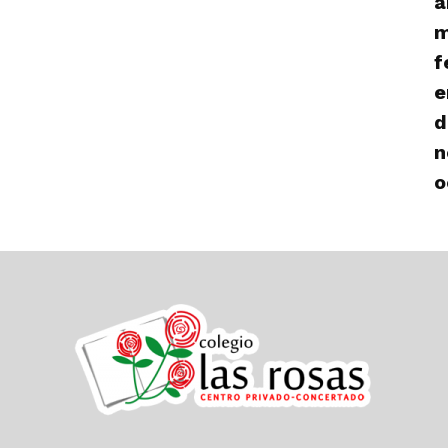
a
m
f
e
d
n
o