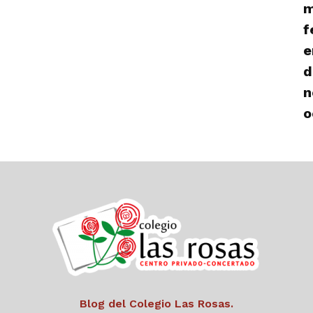
m
f
e
d
n
o
Blog del Colegio Las Rosas.