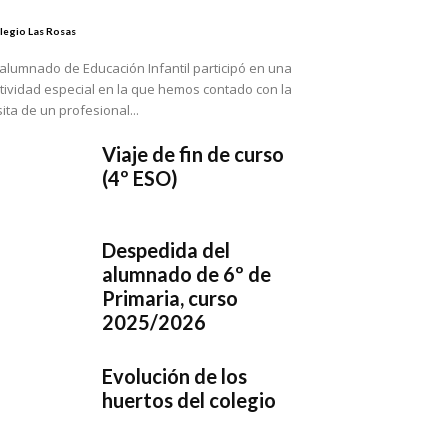
legio Las Rosas
 alumnado de Educación Infantil participó en una
tividad especial en la que hemos contado con la
sita de un profesional...
Viaje de fin de curso
(4º ESO)
Despedida del
alumnado de 6º de
Primaria, curso
2025/2026
Evolución de los
huertos del colegio