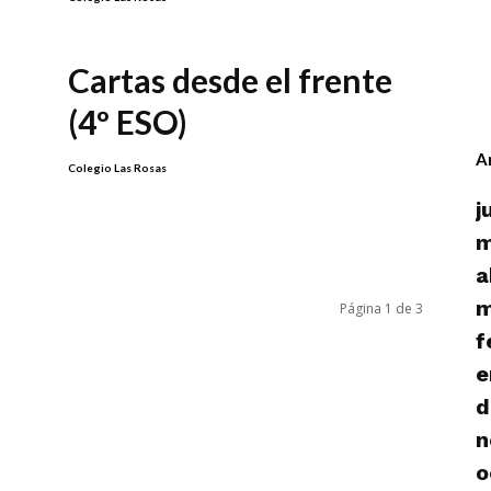
Cartas desde el frente
(4º ESO)
A
Colegio Las Rosas
j
m
a
m
Página 1 de 3
f
e
d
n
o