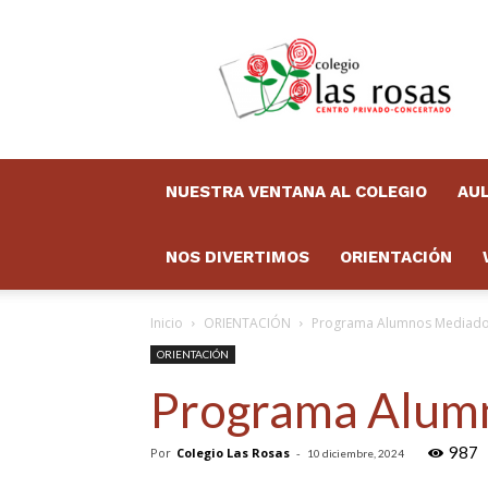
Colegio
Las
Rosas
Boletín
NUESTRA VENTANA AL COLEGIO
AUL
NOS DIVERTIMOS
ORIENTACIÓN
Inicio
ORIENTACIÓN
Programa Alumnos Mediado
ORIENTACIÓN
Programa Alum
987
Por
Colegio Las Rosas
-
10 diciembre, 2024