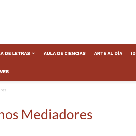
A DE LETRAS
AULA DE CIENCIAS
ARTE AL DÍA
I
WEB
res
nos Mediadores