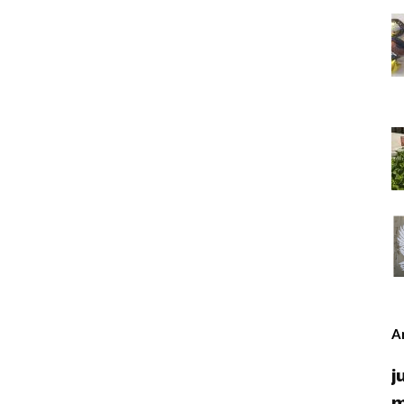
A
j
m