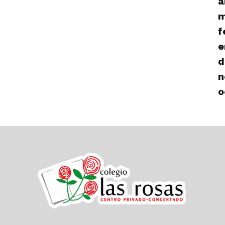
a
m
f
e
d
n
o