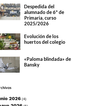
Despedida del
alumnado de 6º de
Primaria, curso
2025/2026
Evolución de los
huertos del colegio
«Paloma blindada» de
Bansky
rchivos
unio 2026
(4)
ayo 2026
(8)