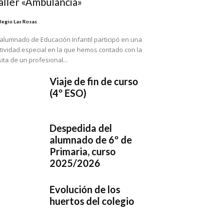
aller «Ambulancia»
legio Las Rosas
 alumnado de Educación Infantil participó en una
tividad especial en la que hemos contado con la
sita de un profesional...
Viaje de fin de curso
(4º ESO)
Despedida del
alumnado de 6º de
Primaria, curso
2025/2026
Evolución de los
huertos del colegio