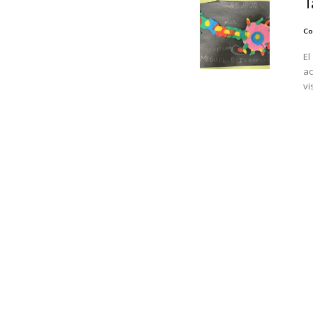
T
Co
El
ac
vi