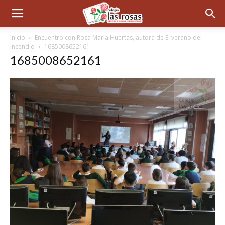
Inicio
Encuentro con Rosa María Huertas, autora de El verano del
incendio
1685008652161
1685008652161