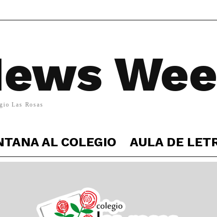
ews We
gio Las Rosas
NTANA AL COLEGIO
AULA DE LET