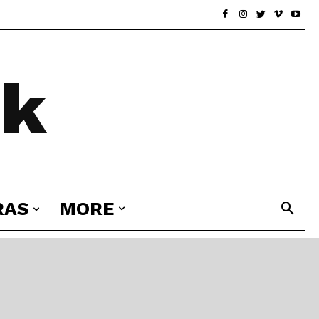
ek
RAS
MORE