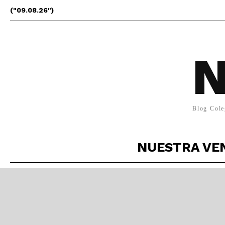
("09.08.26")
N
Blog Cole
NUESTRA VE