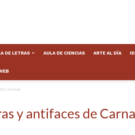
A DE LETRAS
AULA DE CIENCIAS
ARTE AL DÍA
I
WEB
 de Carnaval
ras y antifaces de Carn