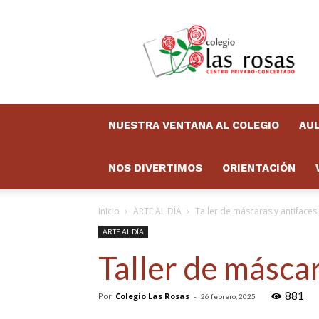
Colegio
Las
Rosas
Boletín
NUESTRA VENTANA AL COLEGIO
AUL
NOS DIVERTIMOS
ORIENTACIÓN
Inicio
ARTE AL DÍA
Taller de máscaras y antifaces
ARTE AL DÍA
Taller de másca
881
Por
Colegio Las Rosas
-
26 febrero, 2025