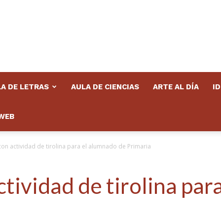
A DE LETRAS
AULA DE CIENCIAS
ARTE AL DÍA
I
WEB
con actividad de tirolina para el alumnado de Primaria
ctividad de tirolina par