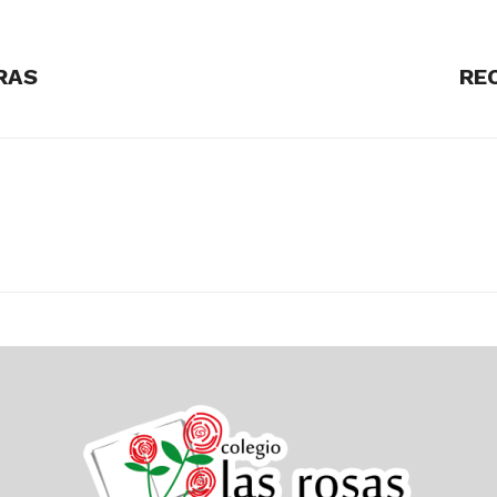
RAS
RE