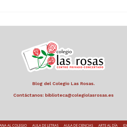
Blog del Colegio Las Rosas.
Contáctanos:
biblioteca@colegiolasrosas.es
ANA AL COLEGIO
AULA DE LETRAS
AULA DE CIENCIAS
ARTE AL DÍA
ID