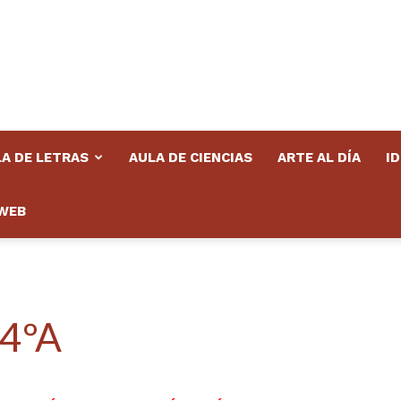
A DE LETRAS
AULA DE CIENCIAS
ARTE AL DÍA
I
WEB
 4ºA