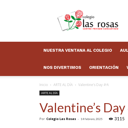
Colegio
Las
Rosas
Boletín
NUESTRA VENTANA AL COLEGIO
AUL
NOS DIVERTIMOS
ORIENTACIÓN
Inicio
ARTE AL DÍA
Valentine’s Day 4ºA
ARTE AL DÍA
Valentine’s Day
3115
Por
Colegio Las Rosas
-
14 febrero, 2025